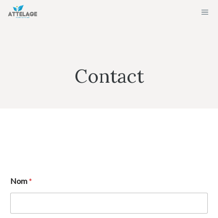
Aller
ME
au
contenu
Contact
Nom
*