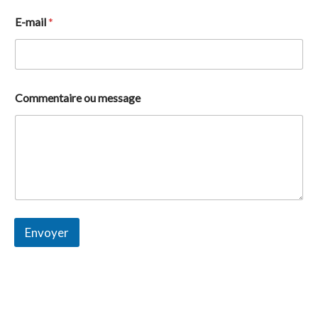
E
E-mail
*
-
m
a
i
l
E
Commentaire ou message
-
m
a
i
l
*
Envoyer