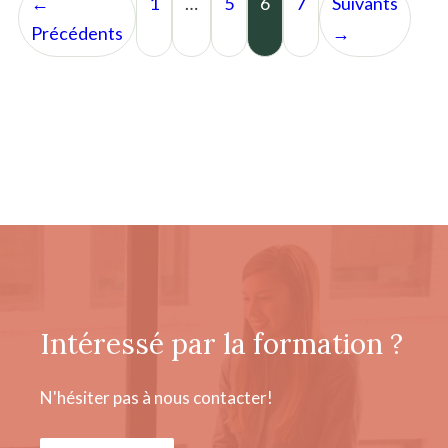
←
1
…
5
6
7
Suivants
Précédents
→
Intéressé par la formation ?
N'hésiter pas à nous contacter!