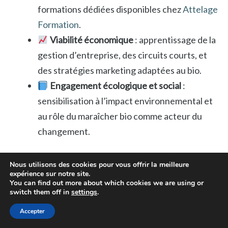
formations dédiées disponibles chez
Attelage
Formation
.
Viabilité économique
: apprentissage de la
gestion d’entreprise, des circuits courts, et
des stratégies marketing adaptées au bio.
Engagement écologique et social
:
sensibilisation à l’impact environnemental et
au rôle du maraîcher bio comme acteur du
changement.
L’ensemble de ces objectifs est soutenu par des
Nous utilisons des cookies pour vous offrir la meilleure
expérience sur notre site.
échanges réguliers lors d’ateliers, masterclass (dont
You can find out more about which cookies we are using or
certaines listées sur
Le Jardinier Maraîcher
) et
switch them off in
settings
.
rencontres professionnelles. Ces événements sont
Accepter
autant d’occasions de renforcer compétences et