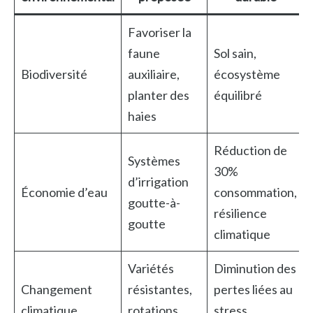
Favoriser la
faune
Sol sain,
Biodiversité
auxiliaire,
écosystème
planter des
équilibré
haies
Réduction de
Systèmes
30%
d’irrigation
Économie d’eau
consommation,
goutte-à-
résilience
goutte
climatique
Variétés
Diminution des
Changement
résistantes,
pertes liées au
climatique
rotations
stress