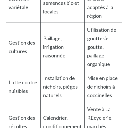
semences bio et
variétale
adaptés à la
locales
région
Utilisation de
Paillage,
goutte-à-
Gestion des
irrigation
goutte,
cultures
raisonnée
paillage
organique
Installation de
Mise en place
Lutte contre
nichoirs, pièges
de nichoirs à
nuisibles
naturels
coccinelles
Vente à La
Gestion des
Calendrier,
REcyclerie,
récoltes
conditionnement
marchés