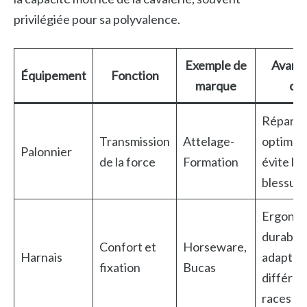
privilégiée pour sa polyvalence.
Exemple de
Avant
Équipement
Fonction
marque
clé
Répartit
Transmission
Attelage-
optimale
Palonnier
de la force
Formation
évite les
blessur
Ergonom
durable,
Confort et
Horseware,
Harnais
adapté 
fixation
Bucas
différen
races