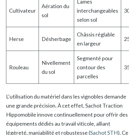
Lames
Aération du
Cultivateur
interchangeables
300-
sol
selon sol
Châssis réglable
Herse
Désherbage
250-
en largeur
Segmenté pour
Nivellement
Rouleau
contour des
350-
du sol
parcelles
L’utilisation du matériel dans les vignobles demande
une grande précision. À cet effet, Sachot Traction
Hippomobile innove continuellement pour offrir des
équipements dédiés au travail viticole, alliant
légèreté, maniabilité et robustesse (
Sachot STH
). Ce