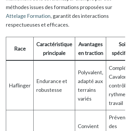
méthodes issues des formations proposées sur
Attelage Formation
, garantit des interactions
respectueuses et efficaces.
Caractéristique
Avantages
Soins
Race
principale
en traction
spécifiq
Complém
Polyvalent,
Cavalor,
Endurance et
adapté aux
Haflinger
contrôle 
robustesse
terrains
rythme d
variés
travail
Préventi
Convient
des