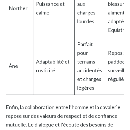
Puissance et
aux
blessures
Norther
calme
charges
alimentat
lourdes
adaptée
Equistro
Parfait
pour
Repos au
Adaptabilité et
terrains
paddock,
Âne
rusticité
accidentés
surveilla
et charges
régulière
légères
Enfin, la collaboration entre l’homme et la cavalerie
repose sur des valeurs de respect et de confiance
mutuelle. Le dialogue et l’écoute des besoins de