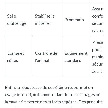
Assure l
Selle
Stabilise le
confort 
Prommata
d’attelage
matériel
sécurité
cavaleri
Précisio
pour le
Longe et
Contrôle de
Équipement
manieme
rênes
l’animal
standard
sécurité
accrue
Enfin, la robustesse de ces éléments permet un
usage intensif, notamment dans les maraîchages où
la cavalerie exerce des efforts répétés. Des produits