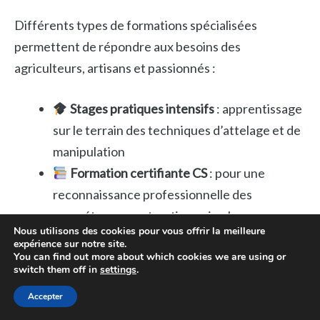
Différents types de formations spécialisées
permettent de répondre aux besoins des
agriculteurs, artisans et passionnés :
Stages pratiques intensifs
: apprentissage
sur le terrain des techniques d’attelage et de
manipulation
Formation certifiante CS
: pour une
reconnaissance professionnelle des
compétences en traction animale
Nous utilisons des cookies pour vous offrir la meilleure
Sessions en maraîchage biologique
:
expérience sur notre site.
You can find out more about which cookies we are using or
intégration des pratiques agroécologiques
switch them off in
settings
.
dans les techniques de traction
Accepter
Modules spécifiques sur la santé animale
: