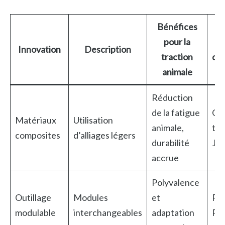
Bénéfices
pour la
Innovation
Description
traction
d’a
animale
Réduction
de la fatigue
Out
Matériaux
Utilisation
animale,
tra
composites
d’alliages légers
durabilité
Jo
accrue
Polyvalence
Outillage
Modules
et
Por
modulable
interchangeables
adaptation
Pr