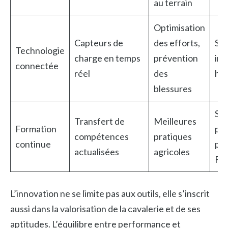
au terrain
Optimisation
Capteurs de
des efforts,
Sy
Technologie
charge en temps
prévention
int
connectée
réel
des
har
blessures
St
Transfert de
Meilleures
Formation
pr
compétences
pratiques
continue
par
actualisées
agricoles
Fo
L’innovation ne se limite pas aux outils, elle s’inscrit
aussi dans la valorisation de la cavalerie et de ses
aptitudes. L’équilibre entre performance et