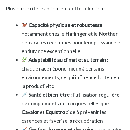
Plusieurs critères orientent cette sélection :
Capacité physique et robustesse
:
notamment chez le
Haflinger
et le
Norther
,
deux races reconnues pour leur puissance et
endurance exceptionnelle
Adaptabilité au climat et au terrain
:
chaque race répond mieux à certains
environnements, ce qui influence fortement
la productivité
Santé et bien-être
: l’utilisation régulière
de compléments de marques telles que
Cavalor
et
Equistro
aide à prévenir les
carences et favorise la récupération
Gestion du repos et des soins
: protocoles