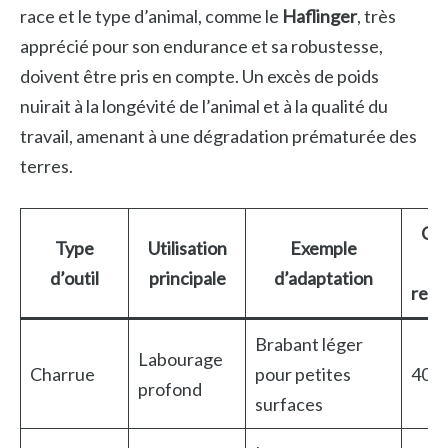
race et le type d’animal, comme le
Haflinger
, très
apprécié pour son endurance et sa robustesse,
doivent être pris en compte. Un excès de poids
nuirait à la longévité de l’animal et à la qualité du
travail, amenant à une dégradation prématurée des
terres.
Cap
Type
Utilisation
Exemple
t
d’outil
principale
d’adaptation
rec
Brabant léger
Labourage
Charrue
pour petites
400-
profond
surfaces