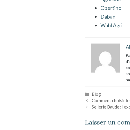
Obertino
Daban
Wahl Agri
A
Pa
d’
co
ap
ha
Catégories
Blog
Comment choisir le 
Sellerie Baude : l’e
Laisser un co