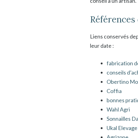
conseil à un artisan.
Références 
Liens conservés depu
leur date :
fabrication d
conseils d’a
Obertino Mo
Coffia
bonnes prati
Wahl Agri
Sonnailles D
Ukal Elevage
Agrizone