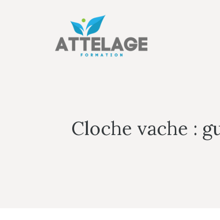
Aller
au
contenu
Cloche vache : g