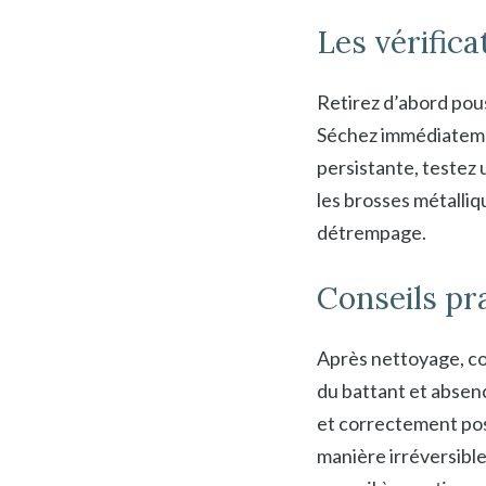
Les vérifica
Retirez d’abord pou
Séchez immédiatement
persistante, testez u
les brosses métalliq
détrempage.
Conseils pra
Après nettoyage, cont
du battant et absenc
et correctement pos
manière irréversibl