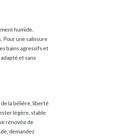
rement humide.
. Pour une salissure
les bains agressifs et
t adapté et sans
de la bélière, liberté
ster légère, stable
que rénovée de
fonde, demandez