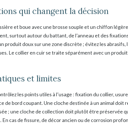
tions qui changent la décision
ssière et boue avec une brosse souple et un chiffon légè
, surtout autour du battant, de l’anneau et des fixations
n produit doux sur une zone discrète ; évitez les abrasifs, 
ues. Le collier en cuir se traite séparément avec un produi
tiques et limites
rôlez les points utiles à l’usage : fixation du collier, usure 
e de bord coupant. Une cloche destinée à un animal doit re
ée ; une cloche de collection doit plutôt être préservée 
e. En cas de fissure, de décor ancien ou de corrosion pro