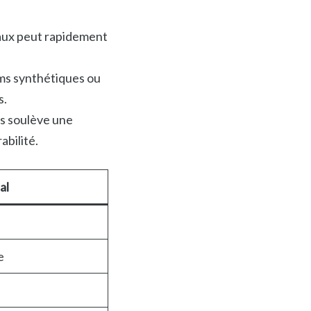
iaux peut rapidement
ms synthétiques ou
s.
s soulève une
abilité.
al
e