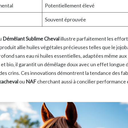
mental
Potentiellement élevé
Souvent éprouvée
du
Démêlant Sublime Cheval
illustre parfaitement les effort
roduit allie huiles végétales précieuses telles que le jojoba
rofond sans eau ni huiles essentielles, adaptées même aux
t bio, il garantit un démêlage doux avec un effet longue 
 des crins. Ces innovations démontrent la tendance des fab
kacheval
ou
NAF
cherchant aussi à concilier performance 