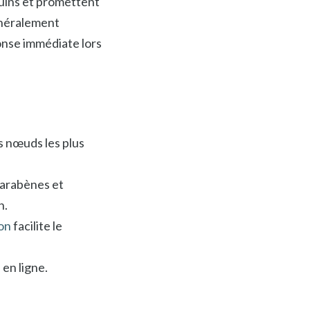
quins et promettent
énéralement
onse immédiate lors
 nœuds les plus
parabènes et
n.
on
facilite le
en ligne.