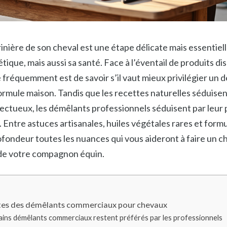
rinière de son cheval est une étape délicate mais essentiel
ique, mais aussi sa santé. Face à l’éventail de produits dis
e fréquemment est de savoir s’il vaut mieux privilégier un
rmule maison. Tandis que les recettes naturelles séduisen
ctueux, les démêlants professionnels séduisent par leur pr
 Entre astuces artisanales, huiles végétales rares et formu
fondeur toutes les nuances qui vous aideront à faire un ch
e de votre compagnon équin.
ites des démêlants commerciaux pour chevaux
ains démêlants commerciaux restent préférés par les professionnels