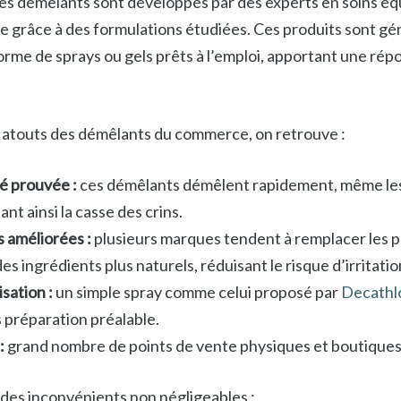
ces démêlants sont développés par des experts en soins é
ce grâce à des formulations étudiées. Ces produits sont g
orme de sprays ou gels prêts à l’emploi, apportant une rép
x atouts des démêlants du commerce, on retrouve :
é prouvée :
ces démêlants démêlent rapidement, même les
ant ainsi la casse des crins.
 améliorées :
plusieurs marques tendent à remplacer les 
es ingrédients plus naturels, réduisant le risque d’irritatio
isation :
un simple spray comme celui proposé par
Decathl
 préparation préalable.
:
grand nombre de points de vente physiques et boutiques 
 des inconvénients non négligeables :