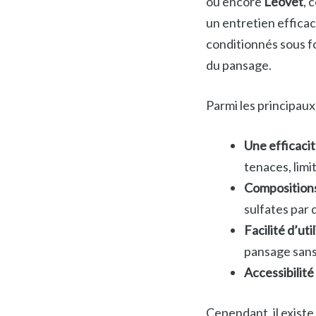
ou encore
Leovet
, 
un entretien effica
conditionnés sous f
du pansage.
Parmi les principau
Une efficacit
tenaces, limit
Compositions
sulfates par d
Facilité d’util
pansage sans
Accessibilité 
Cependant, il existe