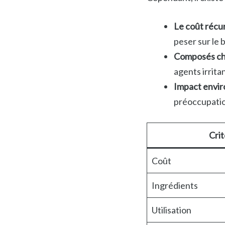
Le coût récur
peser sur le 
Composés ch
agents irrita
Impact envir
préoccupation
Cri
Coût
Ingrédients
Utilisation