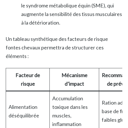
le syndrome métabolique équin (SME), qui
augmente la sensibilité des tissus musculaires
à la détérioration.
Un tableau synthétique des facteurs de risque
fontes chevaux permettra de structurer ces
éléments :
Facteur de
Mécanisme
Recommand
risque
d’impact
de préve
Accumulation
Ration adap
Alimentation
toxique dans les
base de fibr
déséquilibrée
muscles,
faibles gluc
inflammation