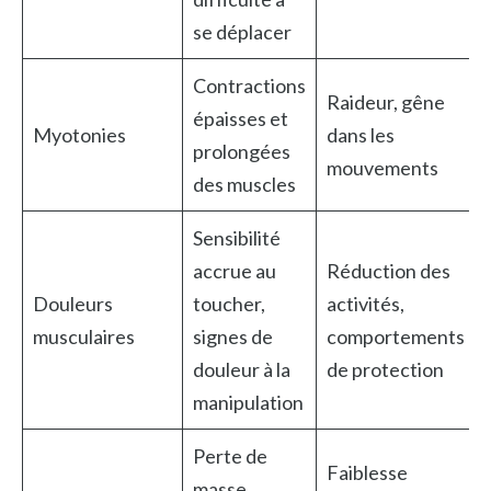
se déplacer
Contractions
Raideur, gêne
épaisses et
Myotonies
dans les
prolongées
mouvements
des muscles
Sensibilité
accrue au
Réduction des
Douleurs
toucher,
activités,
musculaires
signes de
comportements
douleur à la
de protection
manipulation
Perte de
Faiblesse
masse