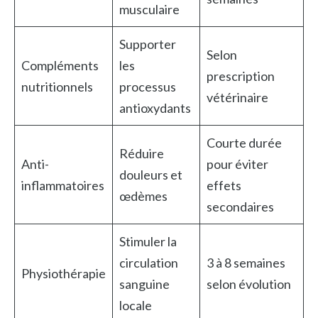
musculaire
Supporter
Selon
Compléments
les
prescription
nutritionnels
processus
vétérinaire
antioxydants
Courte durée
Réduire
Anti-
pour éviter
douleurs et
inflammatoires
effets
œdèmes
secondaires
Stimuler la
circulation
3 à 8 semaines
Physiothérapie
sanguine
selon évolution
locale