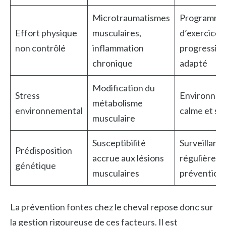
Microtraumatismes
Programme
Effort physique
musculaires,
d’exercice
non contrôlé
inflammation
progressif 
chronique
adapté
Modification du
Stress
Environne
métabolisme
environnemental
calme et st
musculaire
Susceptibilité
Surveillanc
Prédisposition
accrue aux lésions
régulière et
génétique
musculaires
prévention 
La prévention fontes chez le cheval repose donc sur
la gestion rigoureuse de ces facteurs. Il est