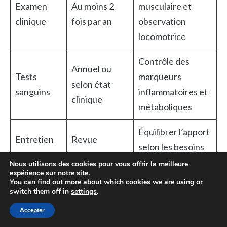
Examen
Au moins 2
musculaire et
clinique
fois par an
observation
locomotrice
Contrôle des
Annuel ou
Tests
marqueurs
selon état
sanguins
inflammatoires et
clinique
métaboliques
Équilibrer l’apport
Entretien
Revue
selon les besoins
alimentaire
trimestrielle
énergétiques
Nous utilisons des cookies pour vous offrir la meilleure
expérience sur notre site.
You can find out more about which cookies we are using or
Réévaluer en
switch them off in
settings
.
fonction des
Programme
Adaptation
Accepter
progrès et des
d’exercice
semestrielle