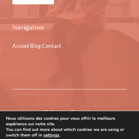
Navigation
Accueil
Blog
Contact
© Attelage Formation
Nous utilisons des cookies pour vous offrir la meilleure
Mentions légales
expérience sur notre site.
You can find out more about which cookies we are using or
switch them off in
settings
.