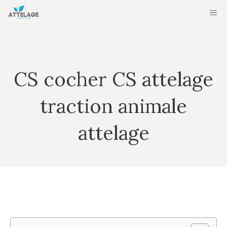
Aller
ME
au
contenu
CS cocher CS attelage
traction animale
attelage