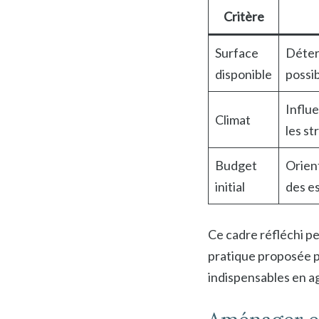
Critère
Surface
Déter
disponible
possib
Influe
Climat
les st
Budget
Orien
initial
des e
Ce cadre réfléchi pe
pratique proposée 
indispensables en ag