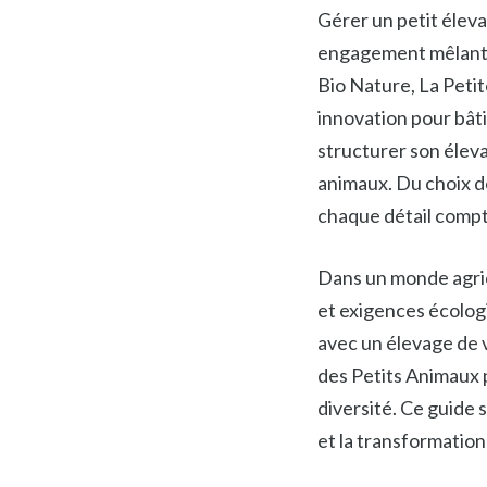
Gérer un petit éleva
engagement mêlant r
Bio Nature, La Petit
innovation pour bâti
structurer son éleva
animaux. Du choix des
chaque détail compte
Dans un monde agric
et exigences écologi
avec un élevage de v
des Petits Animaux 
diversité. Ce guide 
et la transformation