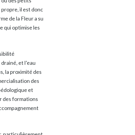
 ou des petits
propre, il est donc
rme de la Fleur a su
e qui optimise les
ibilité
drainé, et l’eau
s, la proximité des
ercialisation des
 pédologique et
r des formations
n accompagnement
r, particulièrement