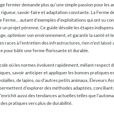
ge fermier demande plus qu’une simple passion pour les ani
igueur, savoir-faire et adaptation constante. La Ferme de
e Ferme… autant d’exemples d’exploitations qui ont su con
r un projet pérenne. Ce guide dévoile les étapes indispen
ge, optimiser son environnement, et garantir la santé et l
 races à l’entretien des infrastructures, rien n’est laissé 
 pour bâtir une ferme florissante et durable.
ole où les normes évoluent rapidement, mêlant respect d
ques, savoir anticiper et appliquer les bonnes pratiques est
olailles, de lapins, ou d’autres petits animaux, Éleveurs A
permettent d’explorer des méthodes adaptées, conciliant p
s’enrichit aussi des tendances actuelles telles que l’autom
 des pratiques vers plus de durabilité.