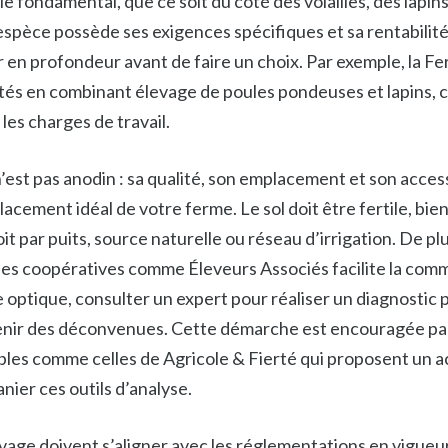
le fondamental, que ce soit du côté des volailles, des lapins
pèce possède ses exigences spécifiques et sa rentabilité 
r en profondeur avant de faire un choix. Par exemple, la Fe
vités en combinant élevage de poules pondeuses et lapins, c
les charges de travail.
n’est pas anodin : sa qualité, son emplacement et son access
acement idéal de votre ferme. Le sol doit être fertile, bien 
it par puits, source naturelle ou réseau d’irrigation. De plu
es coopératives comme Éleveurs Associés facilite la comm
 optique, consulter un expert pour réaliser un diagnostic
enir des déconvenues. Cette démarche est encouragée pa
ibles comme celles de Agricole & Fierté qui proposent u
ier ces outils d’analyse.
vage doivent s’aligner avec les réglementations en vigueu