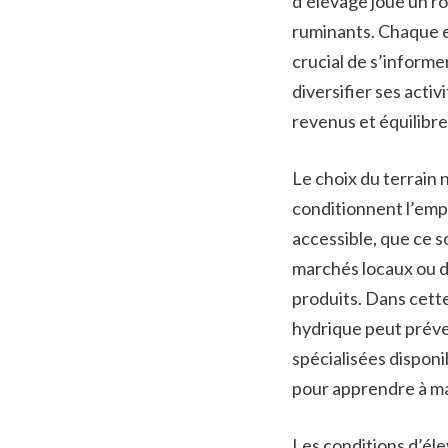
d’élevage joue un rô
ruminants. Chaque es
crucial de s’informe
diversifier ses acti
revenus et équilibre 
Le choix du terrain 
conditionnent l’empl
accessible, que ce so
marchés locaux ou d
produits. Dans cette
hydrique peut prév
spécialisées dispon
pour apprendre à man
Les conditions d’éle