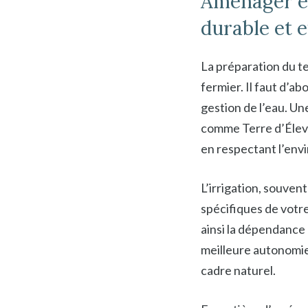
Aménager et
durable et e
La préparation du t
fermier. Il faut d’ab
gestion de l’eau. Un
comme Terre d’Éleva
en respectant l’env
L’irrigation, souven
spécifiques de votr
ainsi la dépendance
meilleure autonomie
cadre naturel.