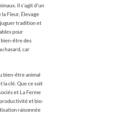
maux. Il s’agit d’un
 la Fleur, Élevage
juguer tradition et
sables pour
e bien-être des
au hasard, car
u bien-être animal
 la clé. Que ce soit
ssociés et La Ferme
roductivité et bio-
atisation raisonnée