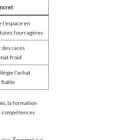
ncret
 l’espace en
ltures fourragères
t des races
mat froid
ilégie l’achat
fiable
in, la formation
es compétences