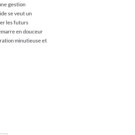
une gestion
ide se veut un
r les futurs
démarre en douceur
aration minutieuse et