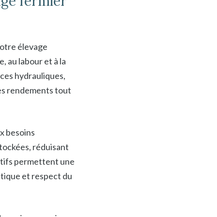
age fermier
votre élevage
, au labour et à la
rces hydrauliques,
ses rendements tout
ux besoins
stockées, réduisant
itifs permettent une
tique et respect du