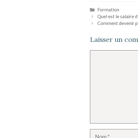
Catégories
Formation
Quel est le salaire d
Comment devenir pol
Laisser un co
Commentaire
Nom