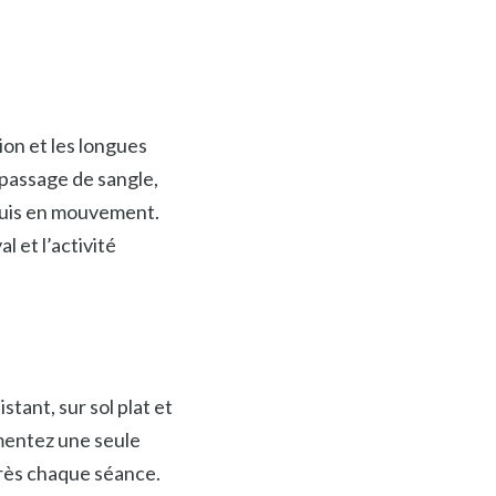
tion et les longues
 passage de sangle,
 puis en mouvement.
l et l’activité
tant, sur sol plat et
gmentez une seule
après chaque séance.