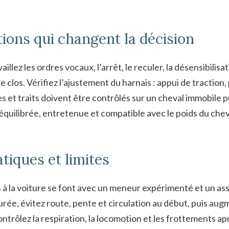
tions qui changent la décision
aillez les ordres vocaux, l’arrêt, le reculer, la désensibilisa
 clos. Vérifiez l’ajustement du harnais : appui de traction,
s et traits doivent être contrôlés sur un cheval immobile
 équilibrée, entretenue et compatible avec le poids du cheva
tiques et limites
à la voiture se font avec un meneur expérimenté et un assis
urée, évitez route, pente et circulation au début, puis au
 Contrôlez la respiration, la locomotion et les frottements 