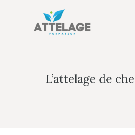
Aller
au
contenu
L’attelage de che