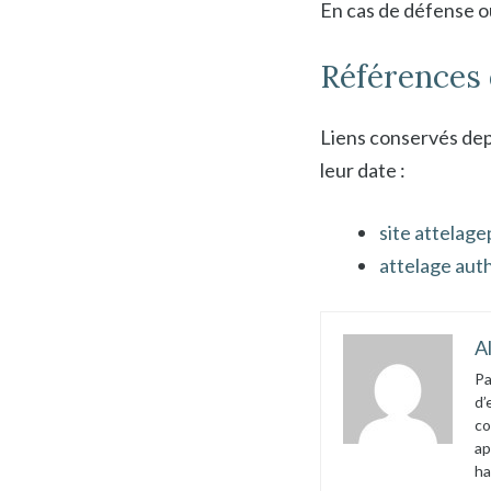
En cas de défense ou
Références 
Liens conservés depu
leur date :
site attelage
attelage aut
A
Pa
d’
co
ap
ha