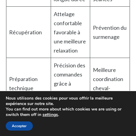
Attelage
confortable
Prévention du
Récupération
favorable à
surmenage
une meilleure
relaxation
Précision des
Meilleure
commandes
Préparation
coordination
grâce à
technique
cheval-
maniabilité du
conducteur
Nous utilisons des cookies pour vous offrir la meilleure
sulky
expérience sur notre site.
You can find out more about which cookies we are using or
switch them off in
settings
.
Pour approfondir la mise en place d’une stratégie
Accepter
efficace, des ressources telles que cette étude sur