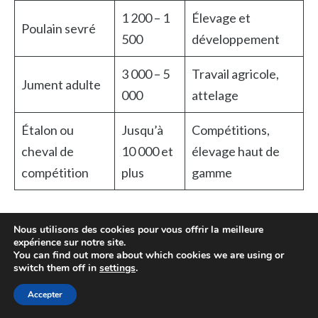
1 200 – 1
Élevage et
Poulain sevré
500
développement
3 000 – 5
Travail agricole,
Jument adulte
000
attelage
Étalon ou
Jusqu’à
Compétitions,
cheval de
10 000 et
élevage haut de
compétition
plus
gamme
Des plateformes spécialisées et des ventes aux
Nous utilisons des cookies pour vous offrir la meilleure
enchères sont accessibles, avec un réseau
expérience sur notre site.
You can find out more about which cookies we are using or
d’éleveurs présents notamment sur des salons ou
switch them off in
settings
.
événements dont le
Haras National du Pin
est un
Accepter
acteur majeur. Plus d’informations sur ces aspects