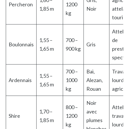
1,60 –
Gris,
agricol
Percheron
1200
1,85 m
Noir
attelag
kg
touris
Attela
1,55 –
700 –
de
Boulonnais
Gris
1,65 m
900 kg
prestig
specta
700 –
Bai,
Travail
1,55 –
Ardennais
1000
Alezan,
lourd
1,65 m
kg
Rouan
agricol
Noir
800 –
Attelag
1,70 –
avec
Shire
1200
travail
1,85 m
plumes
kg
lourd
blanches