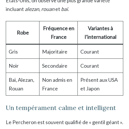
États-Unis, on observe une plus grande variété
incluant
alezan
,
rouan
et
bai
.
Fréquence en
Variantes à
Robe
France
l’international
Gris
Majoritaire
Courant
Noir
Secondaire
Courant
Bai, Alezan,
Non admis en
Présent aux USA
Rouan
France
et Japon
Un tempérament calme et intelligent
Le Percheron est souvent qualifié de « gentil géant ».